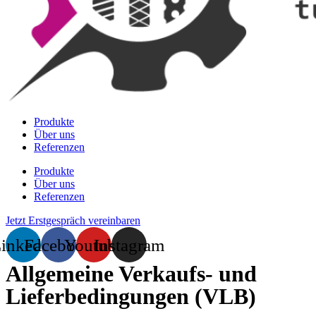
Produkte
Über uns
Referenzen
Produkte
Über uns
Referenzen
Jetzt Erstgespräch vereinbaren
inkedin
Facebook
Youtube
Instagram
Allgemeine Verkaufs- und
Lieferbedingungen (VLB)