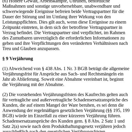
(6) Höhere Gewalt, Arbeitskämpfe, Unruhen, behördliche
Maßnahmen und sonstige unvorhersehbare, unabwendbare und
schwerwiegende Ereignisse befreien beide Vertragspartner für die
Dauer der Störung und im Umfang ihrer Wirkung von den
Leistungspflichten. Dies gilt auch, wenn diese Ereignisse zu einem
Zeitpunkt eintreten, in dem sich der betroffene Vertragspartner in
Verzug befindet. Die Vertragspartner sind verpflichtet, im Rahmen
des Zumutbaren unverzüglich die erforderlichen Informationen zu
geben und ihre Verpflichtungen den veränderten Verhältnissen nach
Treu und Glauben anzupassen.
§ 9 Verjährung
(1) Abweichend von § 438 Abs. 1 Nr. 3 BGB beträgt die allgemeine
Verjährungsfrist für Ansprüche aus Sach- und Rechtsmängeln ein
Jahr ab Ablieferung. Soweit eine Abnahme vereinbart ist, beginnt
die Verjährung mit der Abnahme.
(2) Die vorstehenden Verjährungsfristen des Kaufrechts gelten auch
für vertragliche und außervertragliche Schadensersatzansprüche des
Kunden, die auf einem Mangel der Ware beruhen, es sei denn die
Anwendung der regelmäßigen gesetzlichen Verjährung (§§ 195, 199
BGB) würde im Einzelfall zu einer kürzeren Verjährung führen.
Schadensersatzansprüche des Kunden gem. § 8 Abs. 2 Satz 1 und
Satz 2(a) sowie nach dem Produkthaftungsgesetz verjähren jedoch
ausschließlich nach den gesetzlichen Verjährungsfristen.