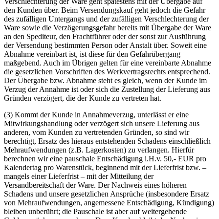
Verschlechterung der Ware geht spätestens mit der Übergabe auf
den Kunden über. Beim Versendungskauf geht jedoch die Gefahr
des zufälligen Untergangs und der zufälligen Verschlechterung der
Ware sowie die Verzögerungsgefahr bereits mit Übergabe der Ware
an den Spediteur, den Frachtführer oder der sonst zur Ausführung
der Versendung bestimmten Person oder Anstalt über. Soweit eine
Abnahme vereinbart ist, ist diese für den Gefahrübergang
maßgebend. Auch im Übrigen gelten für eine vereinbarte Abnahme
die gesetzlichen Vorschriften des Werkvertragsrechts entsprechend.
Der Übergabe bzw. Abnahme steht es gleich, wenn der Kunde im
Verzug der Annahme ist oder sich die Zustellung der Lieferung aus
Gründen verzögert, die der Kunde zu vertreten hat.
(3) Kommt der Kunde in Annahmeverzug, unterlässt er eine
Mitwirkungshandlung oder verzögert sich unsere Lieferung aus
anderen, vom Kunden zu vertretenden Gründen, so sind wir
berechtigt, Ersatz des hieraus entstehenden Schadens einschließlich
Mehraufwendungen (z.B. Lagerkosten) zu verlangen. Hierfür
berechnen wir eine pauschale Entschädigung i.H.v. 50,- EUR pro
Kalendertag pro Warenstück, beginnend mit der Lieferfrist bzw. –
mangels einer Lieferfrist – mit der Mitteilung der
Versandbereitschaft der Ware. Der Nachweis eines höheren
Schadens und unsere gesetzlichen Ansprüche (insbesondere Ersatz
von Mehraufwendungen, angemessene Entschädigung, Kündigung)
bleiben unberührt; die Pauschale ist aber auf weitergehende