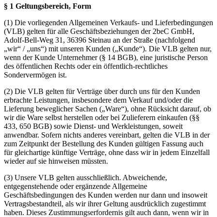
§ 1 Geltungsbereich, Form
(1) Die vorliegenden Allgemeinen Verkaufs- und Lieferbedingungen
(VLB) gelten für alle Geschäftsbeziehungen der 2beC GmbH,
Adolf-Bell-Weg 31,
36396 Steinau an der Straße
(nachfolgend
„wir“ / „uns“) mit unseren Kunden („Kunde“). Die VLB gelten nur,
wenn der Kunde Unternehmer (§ 14 BGB), eine juristische Person
des öffentlichen Rechts oder ein öffentlich-rechtliches
Sondervermögen ist.
(2) Die VLB gelten für Verträge über durch uns für den Kunden
erbrachte Leistungen, insbesondere dem Verkauf und/oder die
Lieferung beweglicher Sachen („Ware“), ohne Rücksicht darauf, ob
wir die Ware selbst herstellen oder bei Zulieferern einkaufen (§§
433, 650 BGB) sowie Dienst- und Werkleistungen, soweit
anwendbar. Sofern nichts anderes vereinbart, gelten die VLB in der
zum Zeitpunkt der Bestellung des Kunden gültigen Fassung auch
für gleichartige künftige Verträge, ohne dass wir in jedem Einzelfall
wieder auf sie hinweisen müssten.
(3) Unsere VLB gelten ausschließlich. Abweichende,
entgegenstehende oder ergänzende Allgemeine
Geschäftsbedingungen des Kunden werden nur dann und insoweit
Vertragsbestandteil, als wir ihrer Geltung ausdrücklich zugestimmt
haben. Dieses Zustimmungserfordernis gilt auch dann, wenn wir in