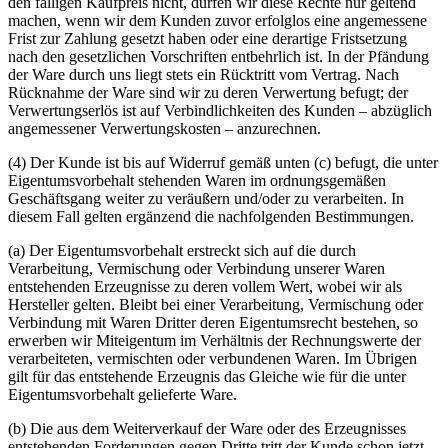
den fälligen Kaufpreis nicht, dürfen wir diese Rechte nur geltend
machen, wenn wir dem Kunden zuvor erfolglos eine angemessene
Frist zur Zahlung gesetzt haben oder eine derartige Fristsetzung
nach den gesetzlichen Vorschriften entbehrlich ist. In der Pfändung
der Ware durch uns liegt stets ein Rücktritt vom Vertrag. Nach
Rücknahme der Ware sind wir zu deren Verwertung befugt; der
Verwertungserlös ist auf Verbindlichkeiten des Kunden – abzüglich
angemessener Verwertungskosten – anzurechnen.
(4) Der Kunde ist bis auf Widerruf gemäß unten (c) befugt, die unter
Eigentumsvorbehalt stehenden Waren im ordnungsgemäßen
Geschäftsgang weiter zu veräußern und/oder zu verarbeiten. In
diesem Fall gelten ergänzend die nachfolgenden Bestimmungen.
(a) Der Eigentumsvorbehalt erstreckt sich auf die durch
Verarbeitung, Vermischung oder Verbindung unserer Waren
entstehenden Erzeugnisse zu deren vollem Wert, wobei wir als
Hersteller gelten. Bleibt bei einer Verarbeitung, Vermischung oder
Verbindung mit Waren Dritter deren Eigentumsrecht bestehen, so
erwerben wir Miteigentum im Verhältnis der Rechnungswerte der
verarbeiteten, vermischten oder verbundenen Waren. Im Übrigen
gilt für das entstehende Erzeugnis das Gleiche wie für die unter
Eigentumsvorbehalt gelieferte Ware.
(b) Die aus dem Weiterverkauf der Ware oder des Erzeugnisses
entstehenden Forderungen gegen Dritte tritt der Kunde schon jetzt