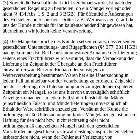
(3) Soweit die Beschaffenheit nicht vereinbart wurde, ist nach der
gesetzlichen Regelung zu beurteilen, ob ein Mangel vorliegt oder
nicht (§ 434 Abs. 1 S. 2 und 3 BGB). Für öffentliche Äußerungen
des Herstellers oder sonstiger Dritter (z.B. Werbeaussagen), auf die
uns der Kunde nicht als für ihn kaufentscheidend hingewiesen hat,
übernehmen wir jedoch keine Verantwortung.
(4) Die Mängelansprüche des Kunden setzen voraus, dass er seinen
gesetzlichen Untersuchungs- und Rügepflichten (§§ 377, 381 HGB)
nachgekommen ist. Bei beanstandungsloser Annahme der Lieferung
seitens eines Frachtführers wird vermutet, dass die Verpackung der
Lieferung im Zeitpunkt der Übergabe an den Frachtführer
einwandfrei war. Bei zum Einbau oder sonstigen zur
Weiterverarbeitung bestimmten Waren hat eine Untersuchung in
jedem Fall unmittelbar vor der Verarbeitung zu erfolgen. Zeigt sich
bei der Lieferung, der Untersuchung oder zu irgendeinem späteren
Zeitpunkt ein Mangel, so ist uns hiervon unverzüglich schriftlich
Anzeige zu machen. In jedem Fall sind offensichtliche Mängel
(einschließlich Falsch- und Minderlieferungen) unverzüglich ab
Erhalt der Ware schriftlich anzuzeigen. Versäumt der Kunde die
ordnungsgemäße Untersuchung und/oder Mängelanzeige, ist unsere
Haftung für den nicht bzw. nicht rechtzeitig oder nicht
ordnungsgemäß angezeigten Mangel nach den gesetzlichen
Vorschriften ausgeschlossen. Gewährleistungsansprüche entstehen
insbesondere nicht, wenn der Fehler auf Verletzung von