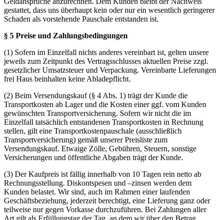
Geldansprüche anzurechnen. Dem Kunden bleibt der Nachweis
gestattet, dass uns überhaupt kein oder nur ein wesentlich geringerer
Schaden als vorstehende Pauschale entstanden ist.
§ 5 Preise und Zahlungsbedingungen
(1) Sofern im Einzelfall nichts anderes vereinbart ist, gelten unsere
jeweils zum Zeitpunkt des Vertragsschlusses aktuellen Preise zzgl.
gesetzlicher Umsatzsteuer und Verpackung. Vereinbarte Lieferungen
frei Haus beinhalten keine Abladepflicht.
(2) Beim Versendungskauf (§ 4 Abs. 1) trägt der Kunde die
Transportkosten ab Lager und die Kosten einer ggf. vom Kunden
gewünschten Transportversicherung. Sofern wir nicht die im
Einzelfall tatsächlich entstandenen Transportkosten in Rechnung
stellen, gilt eine Transportkostenpauschale (ausschließlich
Transportversicherung) gemäß unserer Preisliste zum
Versendungskauf. Etwaige Zölle, Gebühren, Steuern, sonstige
Versicherungen und öffentliche Abgaben trägt der Kunde.
(3) Der Kaufpreis ist fällig innerhalb von 10 Tagen rein netto ab
Rechnungsstellung. Diskontspesen und –zinsen werden dem
Kunden belastet. Wir sind, auch im Rahmen einer laufenden
Geschäftsbeziehung, jederzeit berechtigt, eine Lieferung ganz oder
teilweise nur gegen Vorkasse durchzuführen. Bei Zahlungen aller
Art gilt als Erfüllungstag der Tag, an dem wir über den Betrag